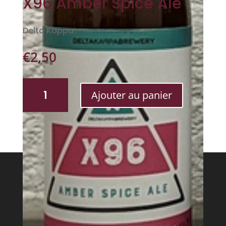
X96 Amber Spice Ale
Delta Kappa
€
2,50
QUANTITÉ
Ajouter au panier
DE
X96
AMBER
SPICE
ALE
Levures & Tannins
Connexion
Flux des publications
Flux des commentaires