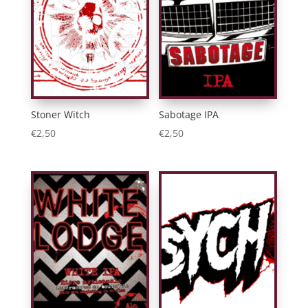
Stoner Witch
Sabotage IPA
€
2,50
€
2,50