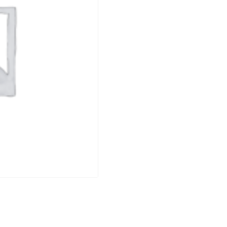
DE
VINO
DE
MESA