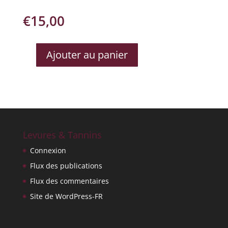
€
15,00
Ajouter au panier
QUANTITÉ
DE
TERRASSE
D'ELISE
ROS?
DE
PRADEL
Levures & Tannins
Connexion
Flux des publications
Flux des commentaires
Site de WordPress-FR