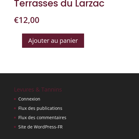
Terrasses du Larzac
€
12,00
Ajouter au panier
QUANTITÉ
DE
ROUGE
PERMIEN
DOMAINE
DE
MALAVEILLE
Levures & Tannins
TERRASSES
Connexion
DU
LARZAC
Flux des publications
Flux des commentaires
Site de WordPress-FR