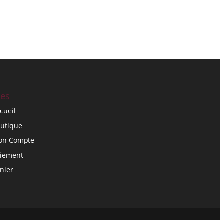
es
cueil
utique
on Compte
iement
nier