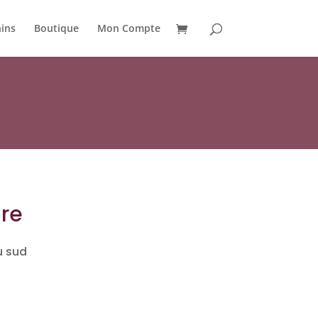
ins
Boutique
Mon Compte
re
u sud