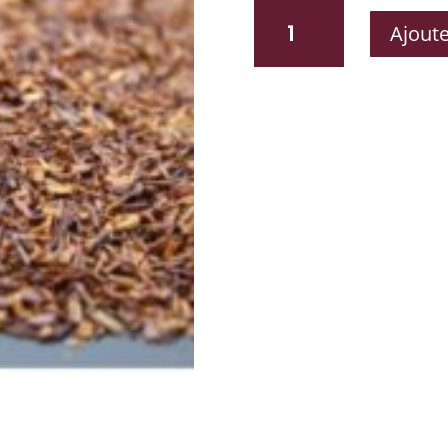
QUANTITÉ
Ajoute
DE
ROOIBOS
NATURE