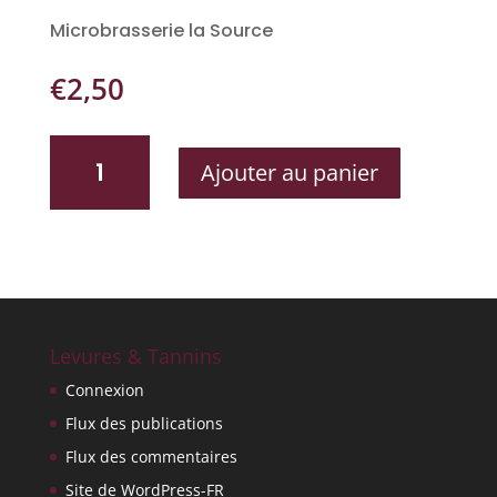
Microbrasserie la Source
€
2,50
QUANTITÉ
Ajouter au panier
DE
PRIMITIVE
CREAM
ALE
Levures & Tannins
Connexion
Flux des publications
Flux des commentaires
Site de WordPress-FR