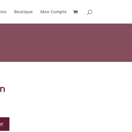
ins
Boutique
Mon Compte
en
er