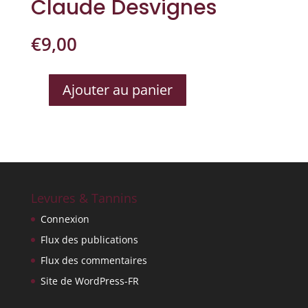
Claude Desvignes
€
9,00
Ajouter au panier
QUANTITÉ
DE
MORGON
DESVIGNES
JAVERNI�RES
LOUIS
CLAUDE
Levures & Tannins
DESVIGNES
Connexion
Flux des publications
Flux des commentaires
Site de WordPress-FR