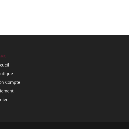
es
cueil
utique
on Compte
iement
nier