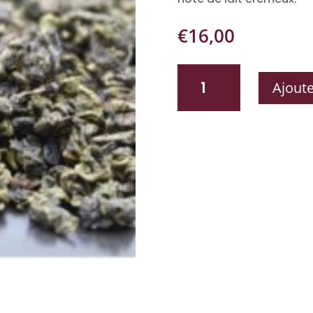
€
16,00
QUANTITÉ
Ajoute
DE
MILKY
OOLONG