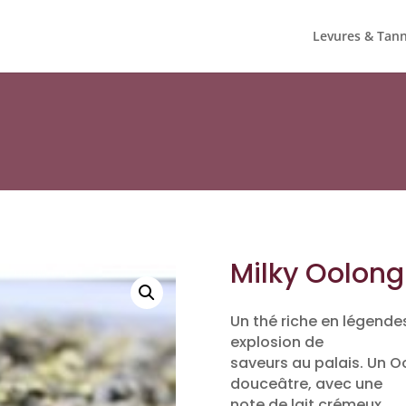
Levures & Tann
Milky Oolong
Un thé riche en légendes
explosion de
saveurs au palais. Un O
douceâtre, avec une
note de lait crémeux.