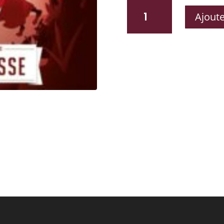
QUANTITÉ
Ajoute
DE
L’ALLÉGRESSE
AMERICAIN
PALE
ALE