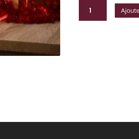
QUANTITÉ
Ajoute
DE
LA
FOLKLORIQUE
AMBRÉE
À
L’ORANGE