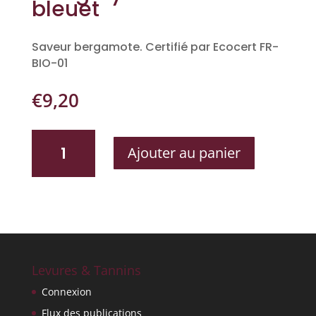
bleuet
Saveur bergamote. Certifié par Ecocert FR-
BIO-01
€
9,20
QUANTITÉ
Ajouter au panier
DE
EARL
GREY
FLEURS
DE
BLEUET
Levures & Tannins
Connexion
Flux des publications