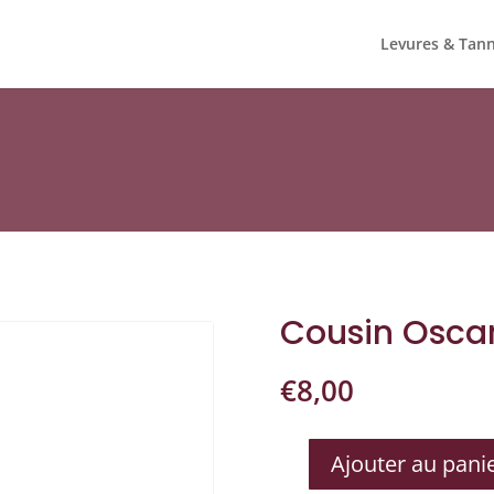
Levures & Tann
Cousin Osca
€
8,00
Ajouter au pani
QUANTITÉ