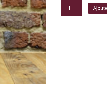
QUANTITÉ
Ajoute
DE
CHARLESROY
IPA