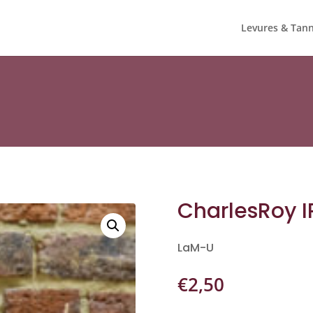
Levures & Tann
CharlesRoy I
LaM-U
€
2,50