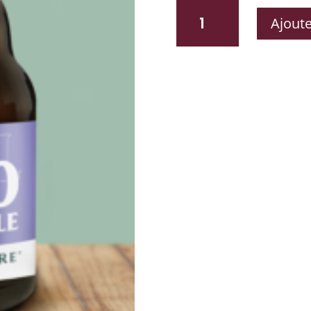
QUANTITÉ
Ajoute
DE
BSL010
PALE
ALE