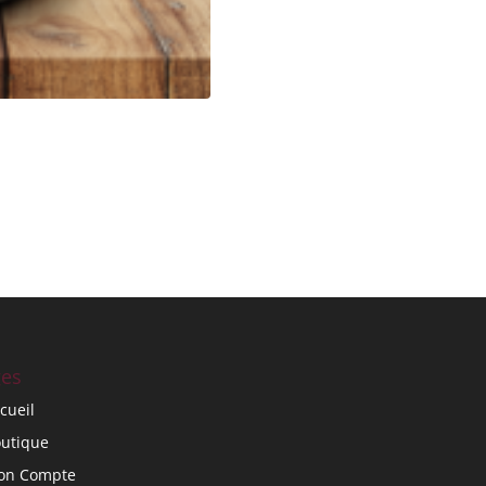
es
cueil
utique
on Compte