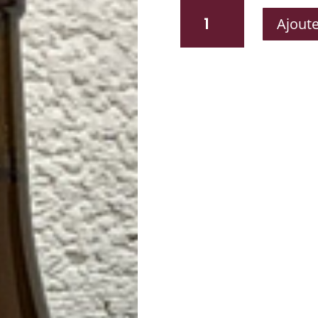
QUANTITÉ
Ajoute
DE
ANTI
ROUILLE
REFRESHING
ALE